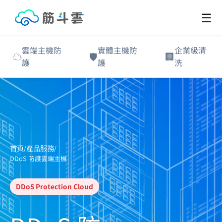
☰
雲端主機防
實體主機防
企業級清
☁️
🛡️
🏢
護
護
洗
首頁
產品服務
/
/
DDoS 防護雲端主機
DDoS Protection Cloud