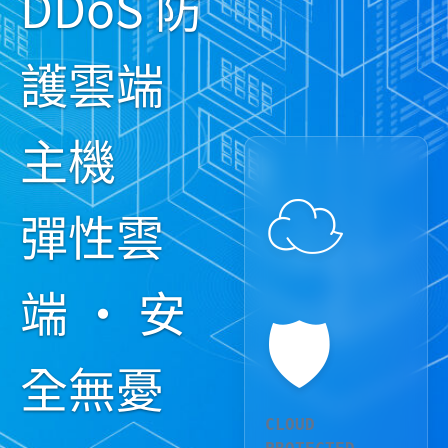
DDoS 防
護雲端
主機
☁️
彈性雲
端 · 安
🛡️
全無憂
CLOUD