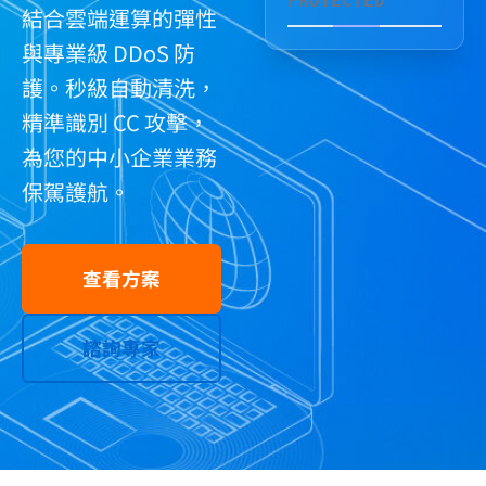
PROTECTED
結合雲端運算的彈性
與專業級 DDoS 防
護。秒級自動清洗，
精準識別 CC 攻擊，
為您的中小企業業務
保駕護航。
查看方案
諮詢專家