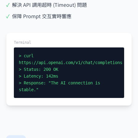
✓
解決 API 調用超時 (Timeout) 問題
✓
保障 Prompt 交互實時響應
Terminal
> curl
https://api.openai.com/v1/chat/completions
> Status: 200 OK
> Latency: 142ms
> Response: "The AI connection is
stable."