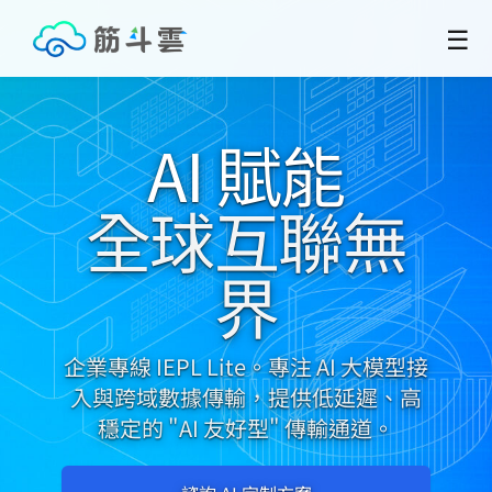
☰
AI 賦能
全球互聯無
界
企業專線 IEPL Lite。專注 AI 大模型接
入與跨域數據傳輸，提供低延遲、高
穩定的 "AI 友好型" 傳輸通道。